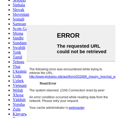
Sesotho
Sinhala
Slovak
Slovenian
Somali
Samoan
Scots Gaelic
Shona
Sindhi
Sundanese
Swahili
Tajik
Tamil
Telugu
Thai
Ukrainian
Urdu
Uzbek
Vietnamese
Welsh
Xhosa
Yiddish
Yoruba
Zulu
Kinyarwanda