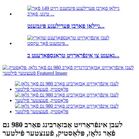
ניילאָן פאַרבן פּערילענע פּיגמענט...
נאָענט צו אינפֿראַרויט טראַנספּאַרענט ב...
לעבן אינפֿראַרויט אַבזאָרבינג פאַרב 980 נם
פֿאַר גלאָז, פּלאַסטיק, פֿענצטער פֿילטער