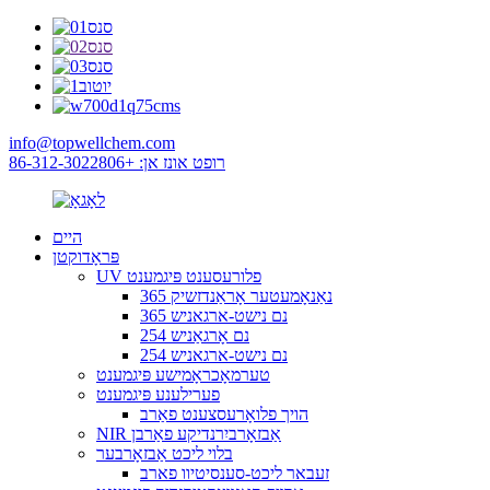
info@topwellchem.com
רופט אונז אן: +86-312-3022806
היים
פּראָדוקטן
UV פלורעסענט פּיגמענט
365 נאַנאָמעטער אָראַנדזשיק
365 נם נישט-ארגאניש
254 נם אָרגאַניש
254 נם נישט-ארגאניש
טערמאָכראָמישע פּיגמענט
פערילענע פּיגמענט
הויך פלואָרעסצענט פאַרב
NIR אַבזאָרביִרנדיקע פאַרבן
בלוי ליכט אַבזאָרבער
זעבאר ליכט-סענסיטיוו פארב