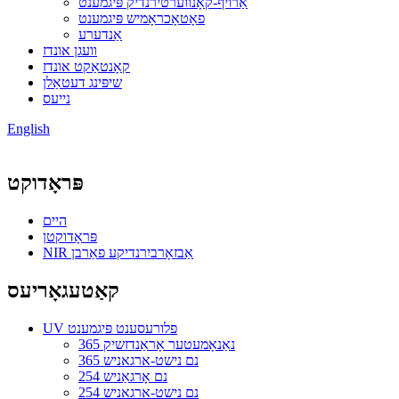
אַרויף-קאָנווערטירנדיק פּיגמענט
פאָטאָכראָמיש פּיגמענט
אַנדערע
וועגן אונדז
קאָנטאַקט אונדז
שיפּינג דעטאַלן
נייעס
English
פּראָדוקט
היים
פּראָדוקטן
NIR אַבזאָרביִרנדיקע פאַרבן
קאַטעגאָריעס
UV פלורעסענט פּיגמענט
365 נאַנאָמעטער אָראַנדזשיק
365 נם נישט-ארגאניש
254 נם אָרגאַניש
254 נם נישט-ארגאניש