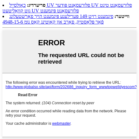
פריערדיג:
כאָולסייל UV פלורעסאַנט פּודער UV פלורעסאַנט טינט
גוט קוואַליטעט UV פלורעסאַנט פּיגמענט
ווייטער:
פיגמענט רויט 149 פּערילענע פּיגמענט הויך פאָרשטעלונג
פֿאַר פּלאַסטיק, פאַרב און קאָוטינג קאַס נומ 4948-15-6