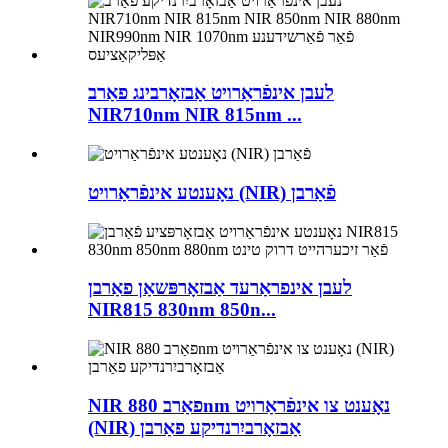
לעבן אינפֿראַרויט אַבזאָרבינג פאַרב
NIR710nm NIR 815nm ...
נאָענטע אינפֿראַרויט (NIR) פֿאַרבן
לעבן אינפראַרעד אַבזאָרפּשאַן פאַרבן
NIR815 830nm 850n...
NIR פאַרב 880nm נאָענט צו אינפֿראַרויט
(NIR) אַבזאָרביִרנדיקע פאַרבן