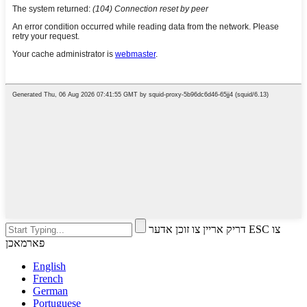
דריק אריין צו זוכן אדער ESC צו
פארמאכן
English
French
German
Portuguese