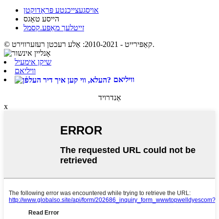
אויסגעצייכנטע פּראָדוקטן
הייסע טאַגס
זייטלעך מאַפּע.קסמל
© קאַפּירייט - 2010-2021: אַלע רעכטן רעזערווירט.
שיקן אימעיל
וויליאם
וויליאם
אַנדרויד
x