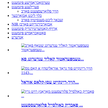
טערמאָכראָמישע פּיגמענט
פערילענע פּיגמענט
הויך פלואָרעסצענט פאַרב
בלוי ליכט אַבזאָרבער
זעבאר ליכט-סענסיטיוו פארב
NIR אַבזאָרביִרנדיקע פאַרבן
אַרויף-קאָנווערטירנדיק פּיגמענט
פאָטאָכראָמיש פּיגמענט
אַנדערע
טעמפּעראַטור קאָליר ענדערונג פאַ...
הויך-ריינקייט עסן-קלאס אוראָל...
פאַבריק כאָולסייל פלואָרעססענט ...