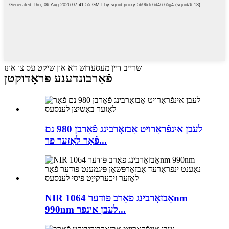
שרייב דיין מעסעדזש דא און שיקט עס צו אונז
פֿאַרבונדענע פּראָדוקטן
לעבן אינפֿראַרויט אַבזאָרבינג פֿאַרבן 980 נם
פֿאַר לאַזער פּר...
NIR אַבזאָרבינג פאַרב פּודער 1064nm
990nm לעבן אינפר...