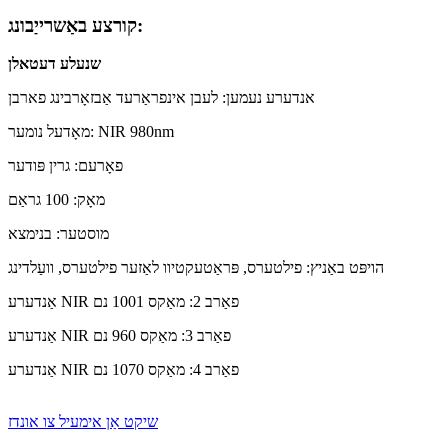
קורצע באַשרייַבונג:
שנעלע דעטאלן
אנדערע נעמען: לעבן אינפראַרעד אַבזאָרבינג פארבן
מאָדעל נומער: NIR 980nm
פאָרעם: גרין פּודער
מאָק: 100 גראַם
מוסטער: בנימצא
הויפּט באַניץ: פילטערס, פּראַטעקטיוו לאַזער פילטערס, וועַלדינג
אַנדערע NIR פאַרב 2: מאַקס 1001 נם
אַנדערע NIR פאַרב 3: מאַקס 960 נם
אַנדערע NIR פאַרב 4: מאַקס 1070 נם
שיקט אַן אימעיל צו אונדז