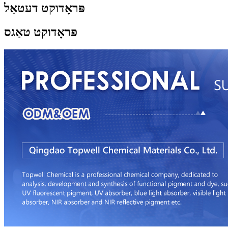
פּראָדוקט דעטאַל
פּראָדוקט טאַגס