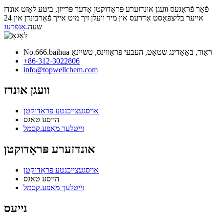
פֿאַר פֿראַגעס וועגן אונדזערע פּראָדוקטן אָדער פּרייזן, ביטע לאָזט אונדז
אייער בליצפּאָסט אַדרעס און מיר וועלן זיך מיט אייך פֿאַרבינדן אין 24
שעה.
אָנפֿרעג
No.666.baihua ראָוד, באַאָדינג שטאָט, העבעי פּראַווינס, טשיינאַ
+86-312-3022806
info@topwellchem.com
וועגן אונדז
אויסגעצייכנטע פּראָדוקטן
הייסע טאַגס
זייטלעך מאַפּע.קסמל
אונדזערע פּראָדוקטן
אויסגעצייכנטע פּראָדוקטן
הייסע טאַגס
זייטלעך מאַפּע.קסמל
נייעס