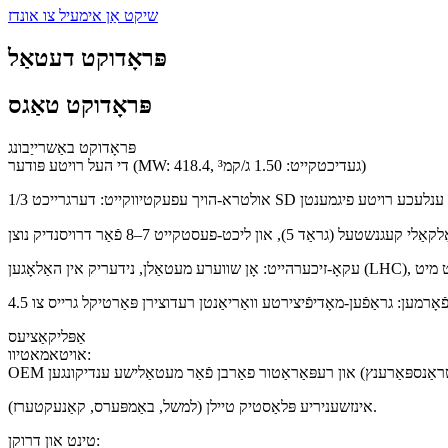
שיקט אַן אימעיל צו אונדז
פּראָדוקט דעטאַל
פּראָדוקט טאַגס
פּראָדוקט באַשרייַבונג
די העל רויטע פּודער (MW: 418.4, געדיכטקייט: 1.50 ג/קמ³)
אַפּליקאַציעס
אויטאמאטיוו:
אינזשעניריע פּלאַסטיק טיילן (למשל, באַמפּערס, קאַנעקטערז).
טינט און דרוקן: