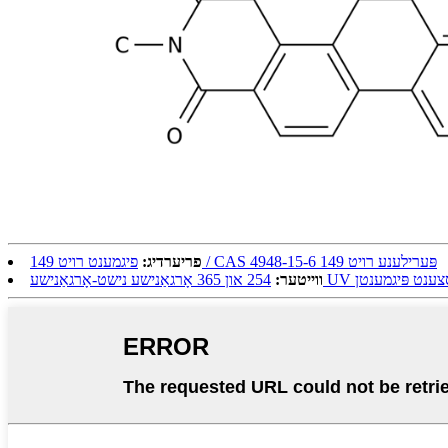
פיגמענט רויט 149 / CAS 4948-15-6 פּערילענע רויט 149
פריערדיג:
שע נישט-אָרגאַנישע UV פלורעסצענט פּיגמענטן
ווייטער: