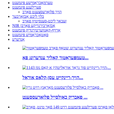
טערמאָכראָמישע פּיגמענט
פערילענע פּיגמענט
הויך פלואָרעסצענט פאַרב
בלוי ליכט אַבזאָרבער
זעבאר ליכט-סענסיטיוו פארב
NIR אַבזאָרביִרנדיקע פאַרבן
אַרויף-קאָנווערטירנדיק פּיגמענט
פאָטאָכראָמיש פּיגמענט
אַנדערע
טעמפּעראַטור קאָליר ענדערונג פאַ...
הויך-ריינקייט עסן-קלאס אוראָל...
פאַבריק כאָולסייל פלואָרעססענט ...