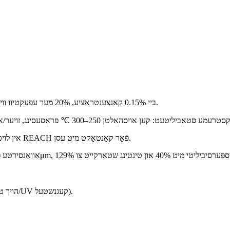
אולטרא-הויך עפעקטיווקייט: דערגרייכט 1/3 SD ביי 0.15% קאנצענטראציע, 20% מער עפעקטיוו ווי ענלעכע רויטע פיגמענטן.
עקאָ-זיכערהייט: אָן שווערע מעטאַלן, נידעריק אין האַלאָגען (LHC), אין לויט מיט REACH פֿאַר קאָנטאַקט מיט עסן.
ייס צו 4.5μm, פֿאַרבעסערנדיק דיספּערסיביליטי מיט 40% און טינטינג שטאַרקייט צו 129%
OEM און רעפּאַראַטור פאַרבן פֿאַר מעטאַלישע ענדיקונגען (הויך טראַנספּאַרענץ/UV קעגנשטעל).