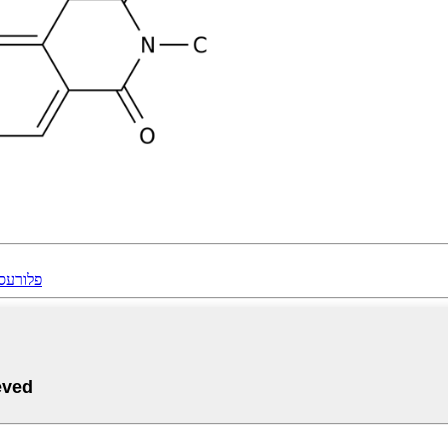
254 און 365 אָרגאַני