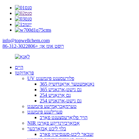
info@topwellchem.com
רופט אונז אן: +86-312-3022806
היים
פּראָדוקטן
UV פלורעסענט פּיגמענט
365 נאַנאָמעטער אָראַנדזשיק
365 נם נישט-ארגאניש
254 נם אָרגאַניש
254 נם נישט-ארגאניש
טערמאָכראָמישע פּיגמענט
פערילענע פּיגמענט
הויך פלואָרעסצענט פאַרב
NIR אַבזאָרביִרנדיקע פאַרבן
בלוי ליכט אַבזאָרבער
זעבאר ליכט-סענסיטיוו פארב