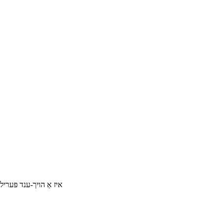
איז אַ הויך-ענד פּעריל