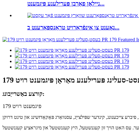
ניילאָן פאַרבן פּערילענע פּיגמענט...
נאָענט צו אינפֿראַרויט טראַנספּאַרענט ב...
קורצע באַשרייַבונג:
פיגמענט רויט 179
פיברע צייכענונג, קינדער שפּילצייַג, עסנוואַרג פּאַקאַדזשינג און טינט דרוקן