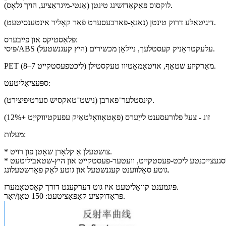
לוקסוס פּאַקאַדזשינג טינטן (אַנטי-מיגראַציע, הויך גלאָס).
דיגיטאַלע דרוק טינטן (נאַנאָ-פאַרבעסערט פֿאַר קאָליר אינטענסיטעט).
פּלאַסטיקס און פֿײַבערס:
פּיסי/ABS עלעקטראָניק קעסטלעך, ניילאָן מכשירים (היץ קעגנשטעל).
PET מאַרקיזע שטאָף, אויטאָמאָטיוו טעקסטילן (ליכטפעסטקייט 7–8).
ספּעציאַליטעט:
קינסטלער־פארבן (נישט־טאקסיש סערטיפיצירט).
זונ - צעל פלורעסענט לייַערס (פאָטאָוואָלטאַיק עפעקטיווקייַט +12%)
מעלות:
* צושטעלן אַ קלאָרן שאָטן פון רויט.
גוטע סאָלווענט קעגנשטעל און גוטע לאַק פאָרשטעלונג.
פּיגמענט קוואַליטעט איז גוט דערקענט דורך קאַסטאַמערז.
פּראָדוקציע קאַפּאַציטעט: 150 טאָן/יאָר.