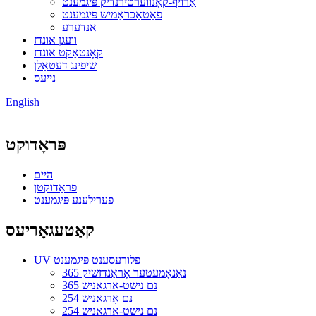
אַרויף-קאָנווערטירנדיק פּיגמענט
פאָטאָכראָמיש פּיגמענט
אַנדערע
וועגן אונדז
קאָנטאַקט אונדז
שיפּינג דעטאַלן
נייעס
English
פּראָדוקט
היים
פּראָדוקטן
פערילענע פּיגמענט
קאַטעגאָריעס
UV פלורעסענט פּיגמענט
365 נאַנאָמעטער אָראַנדזשיק
365 נם נישט-ארגאניש
254 נם אָרגאַניש
254 נם נישט-ארגאניש