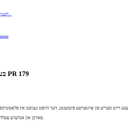
בעסט-סעלינג פּערילענע מאַראָן פּיגמענט רויט 179 PR 179
ענע רויט סעריע פון אָרגאַנישע פּיגמענטן, דער הויפּט געניצט אין פּלאַסטיקס, 
פארבן און אנדערע פעלדער. עס האט הויך זון קעגנשטעל, היץ קעגנשטעל און מיגראציע קעגנשטעל.