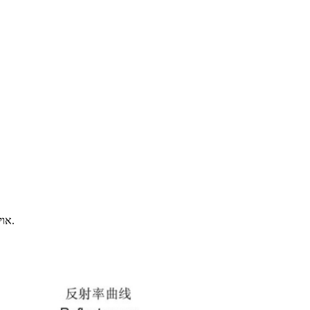
* אויסגעצייכנטע ליכט-פעסטקייט, וועטער-פעסטקייט און היץ-שטאביליטעט.