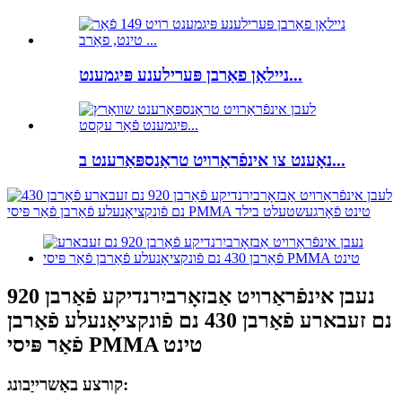
ניילאָן פאַרבן פּערילענע פּיגמענט...
נאָענט צו אינפֿראַרויט טראַנספּאַרענט ב...
נעבן אינפֿראַרויט אַבזאָרביִרנדיקע פֿאַרבן 920
נם זעבארע פֿאַרבן 430 נם פֿונקציאָנעלע פֿאַרבן
פֿאַר פּיסי PMMA טינט
קורצע באַשרייַבונג: