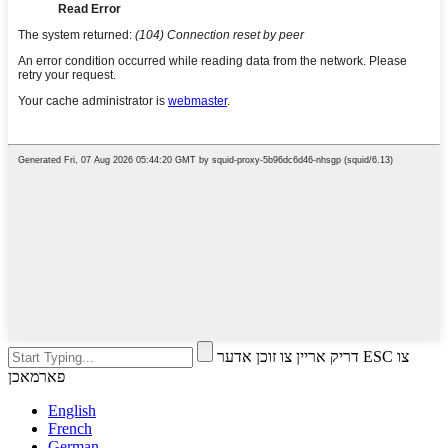
דריק אריין צו זוכן אדער ESC צו
פארמאכן
English
French
German