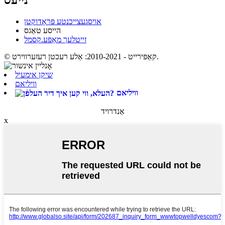
נייעס
אויסגעצייכנטע פּראָדוקטן
הייסע טאַגס
זייטלעך מאַפּע.קסמל
© קאַפּירייט - 2010-2021: אַלע רעכטן רעזערווירט.
שיקן אימעיל
וויליאם
וויליאם
אַנדרויד
x