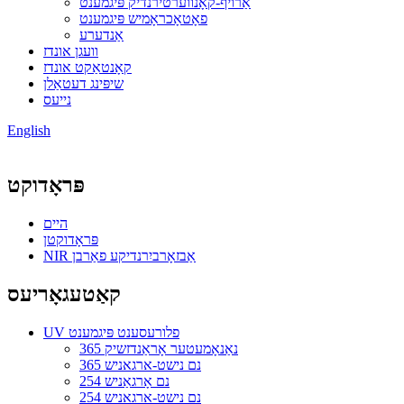
אַרויף-קאָנווערטירנדיק פּיגמענט
פאָטאָכראָמיש פּיגמענט
אַנדערע
וועגן אונדז
קאָנטאַקט אונדז
שיפּינג דעטאַלן
נייעס
English
פּראָדוקט
היים
פּראָדוקטן
NIR אַבזאָרביִרנדיקע פאַרבן
קאַטעגאָריעס
UV פלורעסענט פּיגמענט
365 נאַנאָמעטער אָראַנדזשיק
365 נם נישט-ארגאניש
254 נם אָרגאַניש
254 נם נישט-ארגאניש