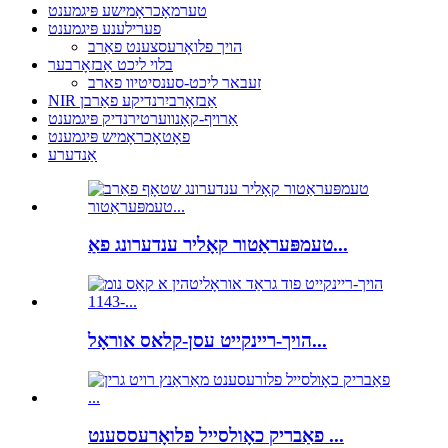
טערמאָכראָמישע פּיגמענט
פערילענע פּיגמענט
הויך פלואָרעסצענט פאַרב
בלוי ליכט אַבזאָרבער
זעבאר ליכט-סענסיטיוו פארב
NIR אַבזאָרביִרנדיקע פאַרבן
אַרויף-קאָנווערטירנדיק פּיגמענט
פאָטאָכראָמיש פּיגמענט
אַנדערע
טעמפּעראַטור קאָליר ענדערונג פאַ...
הויך-ריינקייט עסן-קלאס אוראָל...
פאַבריק כאָולסייל פלואָרעססענט ...