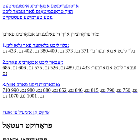
אויסגעצייכנטע אַבזאָרבינג אינטענסיטעט
הויך טראַנסמיטאַנס פֿאַר זעבאר ליכט
גוטע טערמישע פעסטקייט
מיר פּראָדוצירן אויך די פאלגענדע אַבזאָרבינג פאַרבן:
בלוי ליכט בלאַקער פֿאַר גלאָז לינז:
1.
בלוי ליכט אַבזאָרבער ביי 371 נם, 373 נם, 380-400 נם, 402 נם, 433 נם
זעבאר ליכט אַבזאָרבינג פאַרב:
2.
זעבאר ליכט אַבזאָרבער: 433 נם, 489 נם, 526 נם, 575 נם, 606 נם, 685
נם
NIR אַבזאָרביִרנדיקע פאַרב:
3.
710 נם, 750 נם, 790 נם, 815 נם, 846 נם, 852 נם, 880 נם, 980 נם, 990
נם, 1001 נם, 1070 נם
שיקט אַן אימעיל צו אונדז
פּראָדוקט דעטאַל