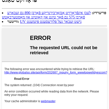
פּראָדוקט טאַגס
פריערדיג:
לעבן אינפֿראַרויט אַבזאָרביִרנדיקע פֿאַרבן 890 נם זעבארע
פֿאַרבן 575 נם פֿאַר טינט און קאָוטינג און מאַסטערבאַטש
UV נישט זעבאר געל פלורעסענט פּיגמענט
ווייטער: