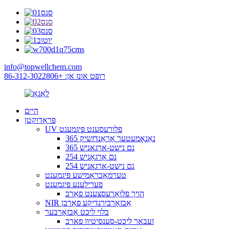
info@topwellchem.com
רופט אונז אן: +86-312-3022806
היים
פּראָדוקטן
UV פלורעסענט פּיגמענט
365 נאַנאָמעטער אָראַנדזשיק
365 נם נישט-ארגאניש
254 נם אָרגאַניש
254 נם נישט-ארגאניש
טערמאָכראָמישע פּיגמענט
פערילענע פּיגמענט
הויך פלואָרעסצענט פאַרב
NIR אַבזאָרביִרנדיקע פאַרבן
בלוי ליכט אַבזאָרבער
זעבאר ליכט-סענסיטיוו פארב