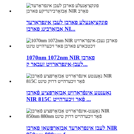
פונקציאָנעלע פארבן לעבן אינפראַרעד
אַבזאָרבינג פארבן NI...
1070nm 1072nm NIR פארבן
לעבן-אינפרארויט זעבאר ק...
נאָענטע אינפֿראַרויט אַבזאָרפּציע פֿאַרבן
NIR 815C פֿאַר זיכערהייט ...
לעבן אינפראַרעד אַבזאָרפּשאַן פאַרבן NIR