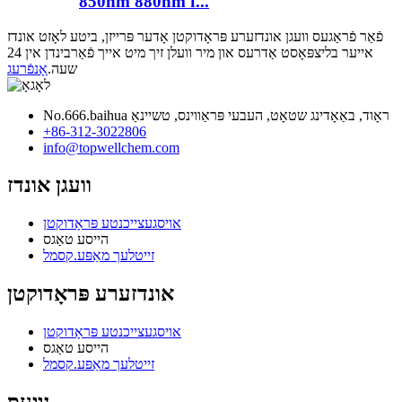
850nm 880nm f...
פֿאַר פֿראַגעס וועגן אונדזערע פּראָדוקטן אָדער פּרייזן, ביטע לאָזט אונדז
אייער בליצפּאָסט אַדרעס און מיר וועלן זיך מיט אייך פֿאַרבינדן אין 24
שעה.
אָנפֿרעג
No.666.baihua ראָוד, באַאָדינג שטאָט, העבעי פּראַווינס, טשיינאַ
+86-312-3022806
info@topwellchem.com
וועגן אונדז
אויסגעצייכנטע פּראָדוקטן
הייסע טאַגס
זייטלעך מאַפּע.קסמל
אונדזערע פּראָדוקטן
אויסגעצייכנטע פּראָדוקטן
הייסע טאַגס
זייטלעך מאַפּע.קסמל