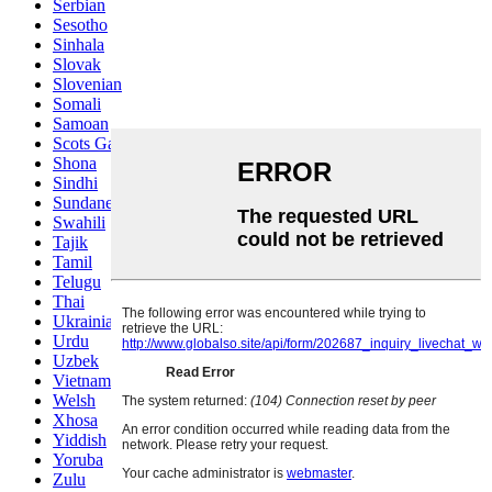
Serbian
Sesotho
Sinhala
Slovak
Slovenian
Somali
Samoan
Scots Gaelic
Shona
Sindhi
Sundanese
Swahili
Tajik
Tamil
Telugu
Thai
Ukrainian
Urdu
Uzbek
Vietnamese
Welsh
Xhosa
Yiddish
Yoruba
Zulu