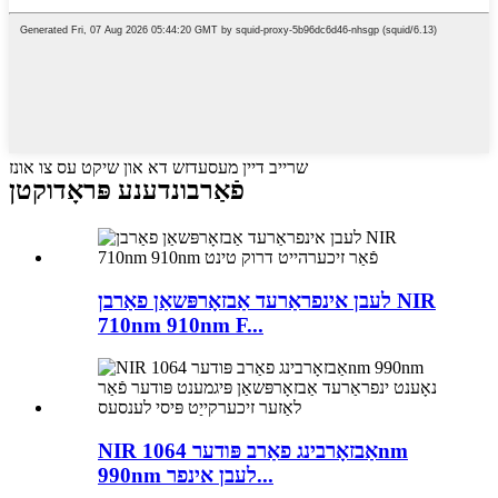
שרייב דיין מעסעדזש דא און שיקט עס צו אונז
פֿאַרבונדענע פּראָדוקטן
לעבן אינפראַרעד אַבזאָרפּשאַן פאַרבן NIR
710nm 910nm F...
NIR אַבזאָרבינג פאַרב פּודער 1064nm
990nm לעבן אינפר...