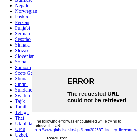
Nepali
Norwegian
Pashto
Persian
Punjabi
Serbian
Sesotho
Sinhala
Slovak
Slovenian
Somali
Samoan
Scots Gaelic
Shona
Sindhi
Sundanese
Swahili
Tajik
Tamil
Telugu
Thai
Ukrainian
Urdu
Uzbek