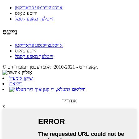
אויסגעצייכנטע פּראָדוקטן
הייסע טאַגס
זייטלעך מאַפּע.קסמל
נייעס
אויסגעצייכנטע פּראָדוקטן
הייסע טאַגס
זייטלעך מאַפּע.קסמל
© קאַפּירייט - 2010-2021: אַלע רעכטן רעזערווירט.
שיקן אימעיל
וויליאם
וויליאם
אַנדרויד
x