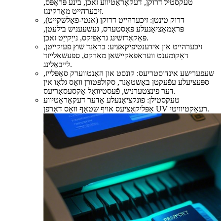
טעקסטיל דרוקן, דעקאָראַטיווע זאכן, בינע פּראָפּס,
זיכערהייט מאַרקינגז.
דרוק טינטן: זיכערהייט דרוקן (אנטי-פאַלשקייט),
פּראָמאָציאָנעלע פּאָסטערס, געשעעניש בילעטן,
פּאַקאַדזשינג גראַפיקס, נייַקייַט זאכן.
זיכערהייט און אידענטיפיקאציע: בראַנד שוץ פֿעיִקייטן,
דאָקומענט וועראַפאַקיישאַן מאַרקס, ספּעשאַלייזד
לייבאַלינג.
שעפערישע אינדוסטריעס: קונסט און האַנטווערק סאַפּלייז,
ספּעציעלע עפֿעקטן באַשטאַנד, סקולפּטורן וואָס גלאָו אין
דער פינצטערניש, פֿעסטיוואַל אַקסעסאָריעס.
טעקסטילן: פונקציאָנעלע אָדער דעקאָראַטיווע
אַפּליקאַציעס אויף שטאָף וואָס דאַרפן UV רעאַקטיוויטי.