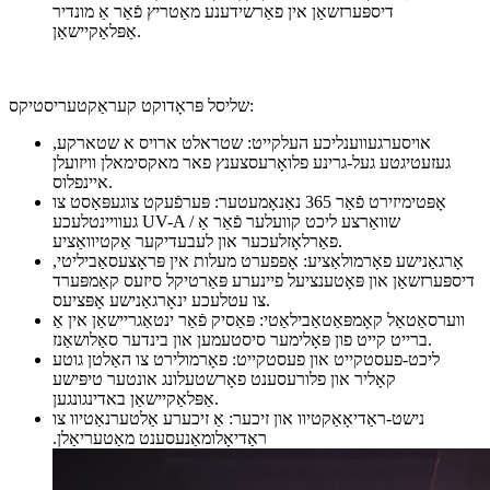
דיספּערזשאַן אין פאַרשידענע מאַטריץ פֿאַר אַ מונדיר
אַפּלאַקיישאַן.
שליסל פּראָדוקט קעראַקטעריסטיקס:
אויסערגעווענליכע העלקייט: שטראלט ארויס א שטארקע,
געזעטיגטע געל-גרינע פלואָרעסצענץ פאר מאקסימאלן וויזועלן
איינפלוס.
אָפּטימיזירט פֿאַר 365 נאַנאָמעטער: פּערפֿעקט צוגעפּאַסט צו
געוויינטלעכע UV-A / שוואַרצע ליכט קוועלער פֿאַר אַ
פאַרלאָזלעכער און לעבעדיקער אַקטיוואַציע.
אָרגאַנישע פאָרמולאַציע: אָפפערט מעלות אין פּראָצעסאַביליטי,
דיספּערזשאַן און פּאָטענציעל פיינערע פּאַרטיקל סיזעס קאַמפּערד
צו עטלעכע ינאָרגאַנישע אָפּציעס.
ווערסאַטאַל קאָמפּאַטאַבילאַטי: פּאַסיק פֿאַר ינטאַגריישאַן אין אַ
ברייט קייט פון פּאָלימער סיסטעמען און בינדער סאַלושאַנז.
ליכט-פעסטקייט און פעסטקייט: פאָרמולירט צו האַלטן גוטע
קאָליר און פלורעסענט פאָרשטעלונג אונטער טיפּישע
אַפּלאַקיישאַן באדינגונגען.
נישט-ראַדיאָאַקטיוו און זיכער: אַ זיכערע אַלטערנאַטיוו צו
ראַדיאָלומאַנעסענט מאַטעריאַלן.