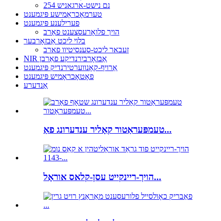
254 נם נישט-ארגאניש
טערמאָכראָמישע פּיגמענט
פערילענע פּיגמענט
הויך פלואָרעסצענט פאַרב
בלוי ליכט אַבזאָרבער
זעבאר ליכט-סענסיטיוו פארב
NIR אַבזאָרביִרנדיקע פאַרבן
אַרויף-קאָנווערטירנדיק פּיגמענט
פאָטאָכראָמיש פּיגמענט
אַנדערע
טעמפּעראַטור קאָליר ענדערונג פאַ...
הויך-ריינקייט עסן-קלאס אוראָל...