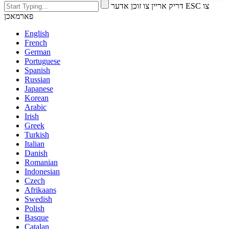
דריק אריין צו זוכן אדער ESC צו
פארמאכן
English
French
German
Portuguese
Spanish
Russian
Japanese
Korean
Arabic
Irish
Greek
Turkish
Italian
Danish
Romanian
Indonesian
Czech
Afrikaans
Swedish
Polish
Basque
Catalan