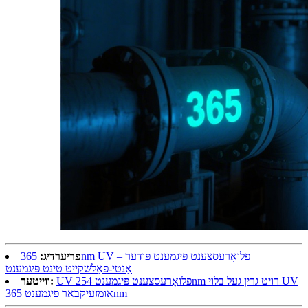
פריערדיג:
365nm UV פלואָרעסצענט פּיגמענט פּודער –
אַנטי-פאַלשקייט טינט פּיגמענט
UV פלואָרעסצענט פּיגמענט 254nm רויט גרין געל בלוי UV
ווייטער:
אומזעיקבאר פּיגמענט 365nm