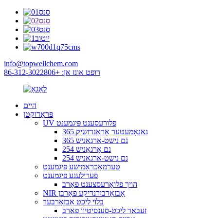
info@topwellchem.com
רופט אונז אן: +86-312-3022806
היים
פּראָדוקטן
UV פלורעסענט פּיגמענט
365 נאַנאָמעטער אָראַנדזשיק
365 נם נישט-ארגאניש
254 נם אָרגאַניש
254 נם נישט-ארגאניש
טערמאָכראָמישע פּיגמענט
פערילענע פּיגמענט
הויך פלואָרעסצענט פאַרב
NIR אַבזאָרביִרנדיקע פאַרבן
בלוי ליכט אַבזאָרבער
זעבאר ליכט-סענסיטיוו פארב