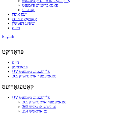
אַרויף-קאָנווערטירנדיק פּיגמענט
פאָטאָכראָמיש פּיגמענט
אַנדערע
וועגן אונדז
קאָנטאַקט אונדז
שיפּינג דעטאַלן
נייעס
English
פּראָדוקט
היים
פּראָדוקטן
UV פלורעסענט פּיגמענט
365 נאַנאָמעטער אָראַנדזשיק
קאַטעגאָריעס
UV פלורעסענט פּיגמענט
365 נאַנאָמעטער אָראַנדזשיק
365 נם נישט-ארגאניש
254 נם אָרגאַניש