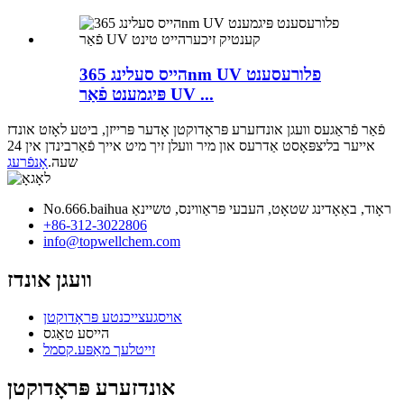
הייס סעלינג 365nm UV פלורעסענט
פּיגמענט פֿאַר UV ...
פֿאַר פֿראַגעס וועגן אונדזערע פּראָדוקטן אָדער פּרייזן, ביטע לאָזט אונדז
אייער בליצפּאָסט אַדרעס און מיר וועלן זיך מיט אייך פֿאַרבינדן אין 24
שעה.
אָנפֿרעג
No.666.baihua ראָוד, באַאָדינג שטאָט, העבעי פּראַווינס, טשיינאַ
+86-312-3022806
info@topwellchem.com
וועגן אונדז
אויסגעצייכנטע פּראָדוקטן
הייסע טאַגס
זייטלעך מאַפּע.קסמל
אונדזערע פּראָדוקטן