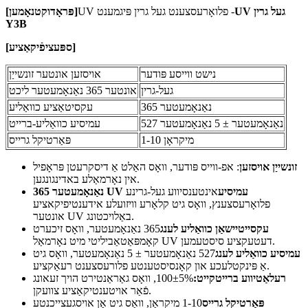
UV געל גרין
UV פלואָרעסצענט געל גרין פּיגמענט -
]
פּראָדוקט
נאָמען
[
Y3B
]
ספּעציפֿיקאַציע
[
נישט ווייסע פּודער
אויסזען אונטער זונשייַן
געל-גרין
אונטער 365 נאַנאָמעטער ליכט
365 נאַנאָמעטער
עקסיטאַציע כוואַליע
527 נאַנאָמעטער ± 5 נאַנאָמעטער
עמיסיע כוואַליע-ברייט
1-10 מיקראָן
פּאַרטיקל גרייס
זונשייַן אויסזען
: אפ-ווייס פּודער, וואָס האַלט אַ דיסקרעטן פּראָפיל
אין נאָרמאַלע באדינגונגען.
365 נאַנאָמעטער UV עמיסיע
אינטענסיווע געל-גרינע
פלואָרעסצענץ, וואָס גיט קלאָרע וויזועלע אידענטיפיקאציע
אונטער UV באַלויכטונג.
עקסייטיישאַן כוואַליע לענג
365 נאַנאָמעטער, וואָס זיכערט
קאָמפּאַטאַביליטי מיט נאָרמאַל UV דעטעקציע סיסטעמען.
עמיסיע כוואַליע לענג
527 נאַנאָמעטער ± 5 נאַנאָמעטער, וואָס גיט
אַ פּינקטלעכע און קאָנסיסטענטע פלורעסצענט רעאַקציע.
רעלאַטיווע ברייטקייט:
100±5%, וואָס גאַראַנטירט הויך זעאונג
פֿאַר אויטענטיקאַציע צוועקן.
פּאַרטיקל גרייס
1-10 מיקראָן, וואָס גיט אַן אויסגעצייכנטע