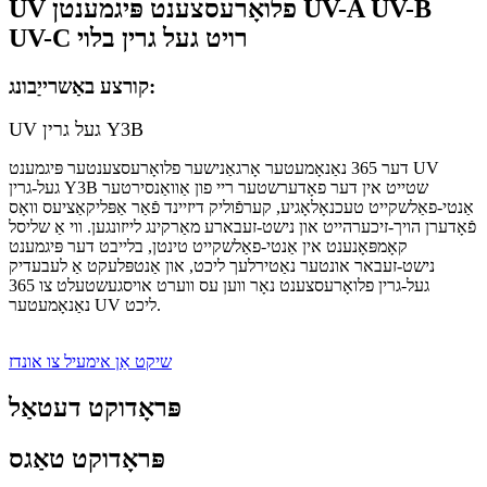
UV פלואָרעסצענט פּיגמענטן UV-A UV-B
UV-C רויט געל גרין בלוי
קורצע באַשרייַבונג:
UV געל גרין Y3B
דער 365 נאַנאָמעטער אָרגאַנישער פלואָרעסצענטער פּיגמענט UV
געל-גרין Y3B שטייט אין דער פאָדערשטער ריי פון אַוואַנסירטער
אַנטי-פאַלשקייט טעכנאָלאָגיע, קערפֿוליק דיזיינד פֿאַר אַפּליקאַציעס וואָס
פֿאָדערן הויך-זיכערהייט און נישט-זעבארע מאַרקינג לייזונגען. ווי אַ שליסל
קאָמפּאָנענט אין אַנטי-פאַלשקייט טינטן, בלייבט דער פּיגמענט
נישט-זעבאר אונטער נאַטירלעך ליכט, און אַנטפּלעקט אַ לעבעדיק
געל-גרין פלואָרעסצענט נאָר ווען עס ווערט אויסגעשטעלט צו 365
נאַנאָמעטער UV ליכט.
שיקט אַן אימעיל צו אונדז
פּראָדוקט דעטאַל
פּראָדוקט טאַגס