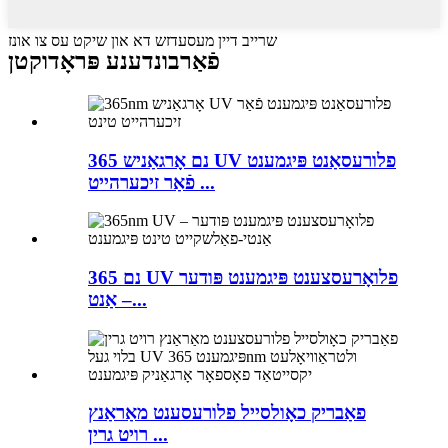
שרייב דיין מעסעדזש דא און שיקט עס צו אונז
פֿאַרבונדענע פּראָדוקטן
365 נם אָרגאַניש UV פלורעסאַנט פּיגמענט
פֿאַר זיכערהייט ...
365 נם UV פלואָרעסצענט פּיגמענט פּודער
– אַנט...
פאַבריק כאָולסייל פלורעסענט מאַראַנץ
רויט גרין ...