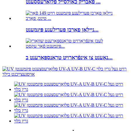
פאַבריק כאָולסייל פלואָרעססענט ...
ניילאָן פאַרבן פּערילענע פּיגמענט...
נאָענט צו אינפֿראַרויט טראַנספּאַרענט ב...