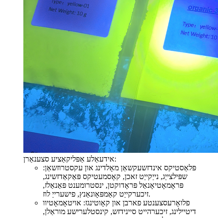
אידעאַלע אַפּליקאַציע סצענאַרן:
פּלאַסטיקס אינדזשעקשאַן מאָלדינג און עקסטרוזשאַן:
שפּילצייַג, נייַקייַט זאכן, קאָסמעטיקס פּאַקאַדזשינג,
פּראָמאָטיאָנאַל פּראָדוקטן, ינסטרומענט פּאַנאַלז,
זיכערקייַט קאַמפּאָונאַנץ, פישערייַ לוז.
פלואָרעסצענטע פארבן און קאָוטינגז: אויטאָמאָטיוו
דיטיילינג, זיכערהייט סיינידזש, קינסטלערישע מוראַלן,