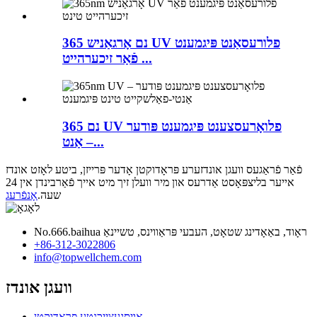
365 נם אָרגאַניש UV פלורעסאַנט פּיגמענט
פֿאַר זיכערהייט ...
365 נם UV פלואָרעסצענט פּיגמענט פּודער
– אַנט...
פֿאַר פֿראַגעס וועגן אונדזערע פּראָדוקטן אָדער פּרייזן, ביטע לאָזט אונדז
אייער בליצפּאָסט אַדרעס און מיר וועלן זיך מיט אייך פֿאַרבינדן אין 24
שעה.
אָנפֿרעג
No.666.baihua ראָוד, באַאָדינג שטאָט, העבעי פּראַווינס, טשיינאַ
+86-312-3022806
info@topwellchem.com
וועגן אונדז
אויסגעצייכנטע פּראָדוקטן