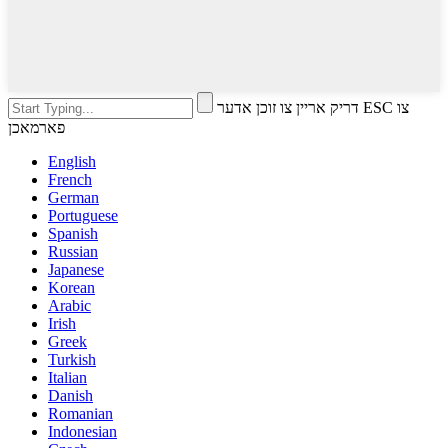
דריק אריין צו זוכן אדער ESC צו
פארמאכן
English
French
German
Portuguese
Spanish
Russian
Japanese
Korean
Arabic
Irish
Greek
Turkish
Italian
Danish
Romanian
Indonesian