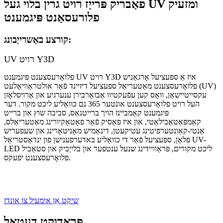
פאַבריק פּרייַז רויט גרין בלוי געל UV ומזעיק
פלורעסאַנט פּיגמענט
קורצע באַשרייַבונג:
UV רויט Y3D
פלואָרעסצענט פּיגמענט UV רויט Y3D איז אַ ספּעציעל אָרגאַניש
פלואָרעסצענט מאַטעריאַל ספּעציעל דיזיינד פֿאַר אולטראַוויאָלעט (UV)
עקסייטיישאַן, וואָס קען עפֿעקטיוו אַבזאָרבירן ענערגיע און אַרויסלאָזן
העל רויט פלואָרעסצענט אונטער 365 נם כוואַליע ליכט מקור. דער
פּיגמענט קאַמביינז הויך ברייטנאַס, סביבה שוץ און ברייט
קאַמפּאַטאַבילאַטי, און איז פּאַסיק פֿאַר פאָטאָקיורינג מאַטעריאַלס,
אַנטי-קאַונטערפיטינג עטיקעטן, דינאַמיש מאָניטאָרינג און שעפעריש
פּלאַן, ספּעציעל פֿאַר די כוואַליע באדערפענישן פון ינדאַסטריאַל UV-
LED ליכט מקורים, פּראַוויידינג שנעל ענטפער און בלייַביק און סטאַביל
פלואָרעסצענט יפעקס.
שיקט אַן אימעיל צו אונדז
פּראָדוקט דעטאַל