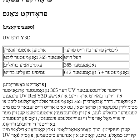
פּראָדוקט טאַגס
]
ספּעציפֿיקאַציע
[
UV רויט Y3D
ליכטיק פּודער ביז ווײַס פּודער
אויסזען אונטער זונשייַן
העל רויט
אונטער 365 נאַנאָמעטער ליכט
365 נאַנאָמעטער
עקסיטאַציע כוואַליע
612 נאַנאָמעטער ± 5 נאַנאָמעטער
עמיסיע כוואַליע-ברייט
[פּראָדוקט באַשרייַבונג]
דער 365 נאַנאָמעטער אָרגאַנישער UV רויטער פלורעסצענטער
פּיגמענט UV Red Y3D איז דיזיינד באַזירט אויף ריינע אָרגאַנישע
קאַמפּאַונדז. דורך אַבזאָרבירן 365 נאַנאָמעטער אולטראַוויאָלעט ליכט צו
סטימולירן עלעקטראָן טראַנזישאַן, עס לאָזט ארויס רויט זעבאר ליכט מיט
לענגערער כוואַליע לענג, און זיין פלורעסצענץ אינטענסיטעט קען זיין מער
ווי צוויי מאָל אַזוי פיל ווי געוויינטלעכע פּיגמענטן, וואָס פֿאַרבעסערט
באַדייטנד די וויזועלע ווירקונג.
קערן פֿעיִקייטן: הויך קאָמפּאַטאַבילאַטי: גאנץ קאָמפּאַטאַבילאַטי מיט
UV קיורינג סמאָלע, טינט, קאָוטינג און אנדערע סיסטעמען, פּאַסיק פֿאַר