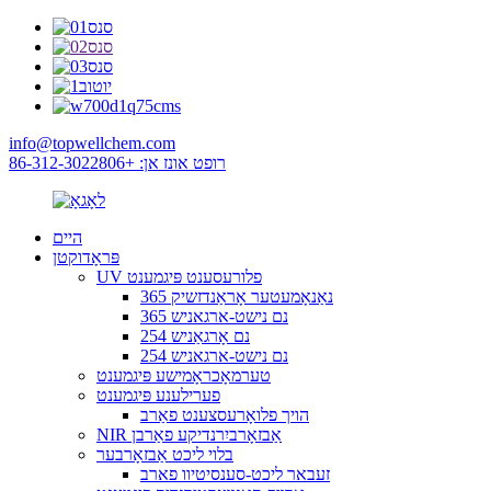
info@topwellchem.com
רופט אונז אן: +86-312-3022806
היים
פּראָדוקטן
UV פלורעסענט פּיגמענט
365 נאַנאָמעטער אָראַנדזשיק
365 נם נישט-ארגאניש
254 נם אָרגאַניש
254 נם נישט-ארגאניש
טערמאָכראָמישע פּיגמענט
פערילענע פּיגמענט
הויך פלואָרעסצענט פאַרב
NIR אַבזאָרביִרנדיקע פאַרבן
בלוי ליכט אַבזאָרבער
זעבאר ליכט-סענסיטיוו פארב