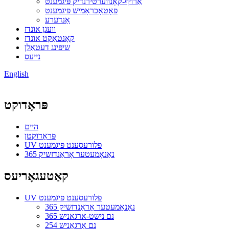
אַרויף-קאָנווערטירנדיק פּיגמענט
פאָטאָכראָמיש פּיגמענט
אַנדערע
וועגן אונדז
קאָנטאַקט אונדז
שיפּינג דעטאַלן
נייעס
English
פּראָדוקט
היים
פּראָדוקטן
UV פלורעסענט פּיגמענט
365 נאַנאָמעטער אָראַנדזשיק
קאַטעגאָריעס
UV פלורעסענט פּיגמענט
365 נאַנאָמעטער אָראַנדזשיק
365 נם נישט-ארגאניש
254 נם אָרגאַניש