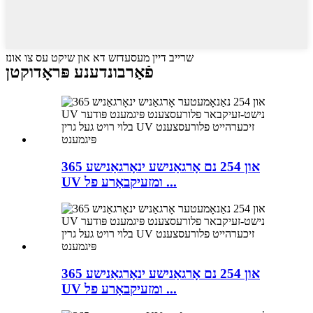
שרייב דיין מעסעדזש דא און שיקט עס צו אונז
פֿאַרבונדענע פּראָדוקטן
365 און 254 נם אָרגאַנישע ינאָרגאַנישע
UV ומזעיקבאַרע פל ...
365 און 254 נם אָרגאַנישע ינאָרגאַנישע
UV ומזעיקבאַרע פל ...