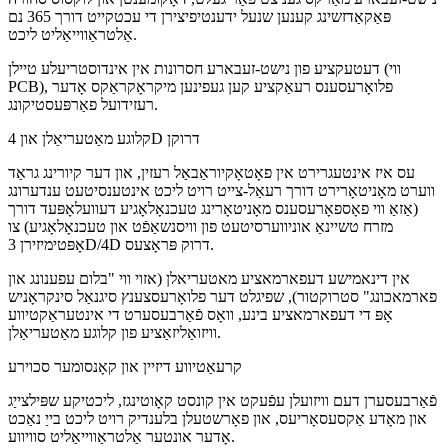
פּאַקאַדזשינג קענען שנעל ידענטיפיצירן די עכטקייט דורך 365 נם
אַלטראַווייאַליט ליכט.
דעטעקציע פון נישט-זעבארע חסרונות אין אינדוסטריעלע טיילן (ווי
PCB), פלואָרעסענס רעאַקציע קען געפינען מיקראָקראַקס אָדער
רעזידועל פאַרפּעסטיקונג.
קלוגע מאַטעריאַלן און 4D דרוקן
עס איז אינטעגרירט אין פאָטאָקיוראַבאַל רעזין, און דער קיורינג גראַד
ווערט מאָניטאָרירט דורך רעאַל-צייט רויט ליכט אינטענסיטעט ענדערונג
(אַזאַ ווי פאָספאָרעסענס מאָניטאָרינג טעכנאָלאָגיע דעוועלאָפּעד דורך
מזרח טשיינאַ אוניווערסיטעט פון וויסנשאַפֿט און טעכנאָלאָגיע) צו
אָפּטימיזירן 3D/4D דרוק פּראָצעס.
אין דינאמישע דעפארמאציע מאטעריאלן (אזוי ווי "בלום עפענונג און
פארמאכונג" סטרוקטור), שפיגלט דער פלואָרעסצענץ סיגנאַל סינקראָניש
אָפּ די דעפארמאציע בינע, וואָס פֿאַרבעסערט די אינטעראַקטיווע
וויזואַליזאַציע פון קלוגע מאַטעריאַלן.
קרעאַטיווע דיזיין און קאָנסומער סכוירע
פֿאַרבעסערן דעם וויזועלן עפֿעקט אין קונסט קאָוטינגז, ליכטיקע שפּילצייַג
און מאָדע אַקסעסאָריעס, און פאָרשטעלן בלענדיק רויט ליכט בייַ נאַכט
אָדער אונטער אַלטראַווייאַליט סוויווע.