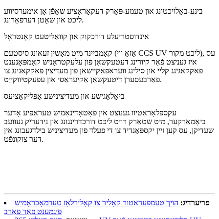
בינע-באַלויכטונג און טעמע-פּאַרק דעקאָראַציע שאַפֿן אַן אימערסיווע
ליכט און שאָטן דערפאַרונג.
אינדוסטריעלע דורכקוק און קוואַליטעט קאָנטראָל
קאַמביינד מיט מאַשין זעאונג סיסטעם (אַזאַ ווי CCS UV ליכט מקור), עס
איז געניצט פֿאַר קיורינג דעטעקשאַן פון עלעקטראָניש קאָמפּאָנענט
פּאַקקאַגינג קליי און סילינג וועראַפאַקיישאַן פון מעדיצין פּאַקקאַגינג צו
פֿאַרבעסערן דיטעקשאַן אַקיעראַסי און עפעקטיווקייַט.
ביאָלאָגישע און מעדיצינישע אַפּליקאַציעס
עקספּלאָראַטיוו גענוצט אין פאָטאָדינאַמיש טעראַפּיע אָדער
ביאָמאַרקער, מיט שטאַרק רויט ליכט דורכדרינגונג און נידעריק געוועב
שעדיקן, עס קען זיין יקספּאַנדיד צו די פעלד פון מעדיציניש בילדגעבונג אין
דער צוקונפֿט.
פריערדיג:
הויך טעמפּעראַטור קאָליר צו קאָלירלאָז טערמאָכראָמיש
פּיגמענט פֿאַר פאַרב