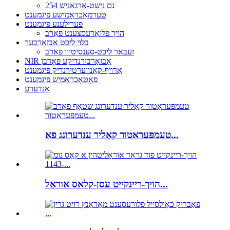
254 נם נישט-ארגאניש
טערמאָכראָמישע פּיגמענט
פערילענע פּיגמענט
הויך פלואָרעסצענט פאַרב
בלוי ליכט אַבזאָרבער
זעבאר ליכט-סענסיטיוו פארב
NIR אַבזאָרביִרנדיקע פאַרבן
אַרויף-קאָנווערטירנדיק פּיגמענט
פאָטאָכראָמיש פּיגמענט
אַנדערע
טעמפּעראַטור קאָליר ענדערונג פאַ...
הויך-ריינקייט עסן-קלאס אוראָל...