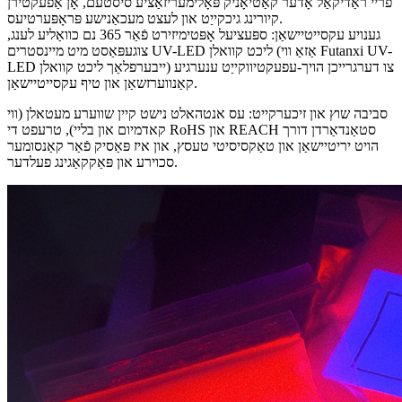
פריי ראַדיקאַל אָדער קאַטיאָניק פּאָלימעריזאַציע סיסטעם, אָן אַפעקטירן
קיורינג גיכקייַט און לעצט מעכאַנישע פּראָפּערטיעס.
גענויע עקסייטיישאַן: ספּעציעל אָפּטימיזירט פֿאַר 365 נם כוואַליע לענג,
צוגעפּאַסט מיט מיינסטרים UV-LED ליכט קוואלן (אַזאַ ווי Futanxi UV-
LED ייבערפלאַך ליכט קוואלן) צו דערגרייכן הויך-עפעקטיווקייַט ענערגיע
קאַנווערזשאַן און טיף עקסייטיישאַן.
סביבה שוץ און זיכערקייט: עס אנטהאלט נישט קיין שווערע מעטאלן (ווי
קאדמיום און בליי), טרעפט די RoHS און REACH סטאַנדאַרדן דורך
הויט יריטיישאַן און טאַקסיסיטי טעסץ, און איז פּאַסיק פֿאַר קאַנסומער
סכוירע און פּאַקקאַגינג פעלדער.