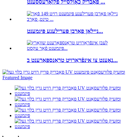
פאַבריק כאָולסייל פלואָרעססענט ...
ניילאָן פאַרבן פּערילענע פּיגמענט...
נאָענט צו אינפֿראַרויט טראַנספּאַרענט ב...