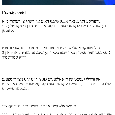
]
אַפּליקאַציע
A
[
נידעריקע דאָזע: נאָר 0.1%-0.5% דאָזע איז דארף צו דערגרייכן אַ
באַמערקעוודיק פלואָרעססענס ווירקונג און רעדוצירן די פאָרמולאַציע
קאָסטן.
מולטיפונקציאָנעל: שטיצט טראַנספּאַרענט אָדער טראַנסלוסאַנט
סאַבסטראַט, פּאַסיק פֿאַר ייבערפלאַך קאָוטינג, עמבעדיד מארק און 3D
דרוק סטרוקטור.
ניצן די סצענע UV רויט Y3D איז וויידלי געניצט אין די פאלגענדע
פעלדער רעכט צו זייַן יינציק פלואָרעססענס קעראַקטעריסטיקס און ליכט
ענטפער פיייקייט:
אַנטי-פאַלשקייט און זיכערהייט אידענטיפיקאציע
נישט-זעבארע מאַרקס געניצט פֿאַר געלט, דאָקומענטן און לוקסוס סחורה