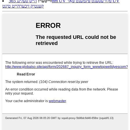
ווייטער:
הייס סעלינג 365nm UV פלורעסענט פּיגמענט פֿאַר UV
קענטיק זיכערהייט טינט