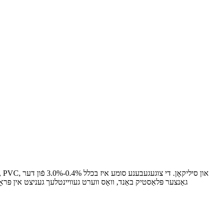
גאַנצער פּלאַסטיק באַנד, וואָס ווערט געוויינטלעך געניצט אין פּרא