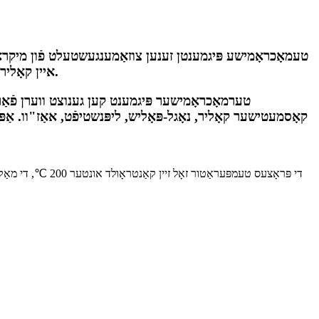
איין קאָליר צו אַן אַנדערער, למשל שוואַרץ צו אָראַנדזש... דער קאָליר קערט זיך צוריק צו שוואַרץ ווען די טעמפּעראַטור ווערט אָפּגעקילט.
טערמאָכראָמישער פּיגמענט קען גענוצט ווערן פֿאַר א
קאָסמעטישער קאָליר, נאָגל-פּאָליש, ליפּנשטיפֿט, אאַז"וו. אַפּ