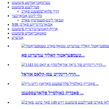
טערמאָכראָמישע פּיגמענט
פערילענע פּיגמענט
הויך פלואָרעסצענט פאַרב
בלוי ליכט אַבזאָרבער
זעבאר ליכט-סענסיטיוו פארב
NIR אַבזאָרביִרנדיקע פאַרבן
אַרויף-קאָנווערטירנדיק פּיגמענט
פאָטאָכראָמיש פּיגמענט
אַנדערע
טעמפּעראַטור קאָליר ענדערונג פאַ...
הויך-ריינקייט עסן-קלאס אוראָל...
פאַבריק כאָולסייל פלואָרעססענט ...