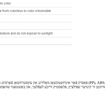
פּאַסיק פֿאַר אינדזשעקשאַן מאָלדינג און עקסטרוזשאַן פֿאָרמינג פֿון טראַנספּאַרענטע אָדער טראַנסלוסא
ָדוקטן ווי קינדער שפּילצייַג, פּלאַסטיק ווייכע לעפֿלעך, און באַשטאַנד שוואַ