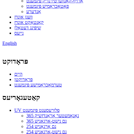
אַרויף-קאָנווערטירנדיק פּיגמענט
פאָטאָכראָמיש פּיגמענט
אַנדערע
וועגן אונדז
קאָנטאַקט אונדז
שיפּינג דעטאַלן
נייעס
English
פּראָדוקט
היים
פּראָדוקטן
טערמאָכראָמישע פּיגמענט
קאַטעגאָריעס
UV פלורעסענט פּיגמענט
365 נאַנאָמעטער אָראַנדזשיק
365 נם נישט-ארגאניש
254 נם אָרגאַניש
254 נם נישט-ארגאניש