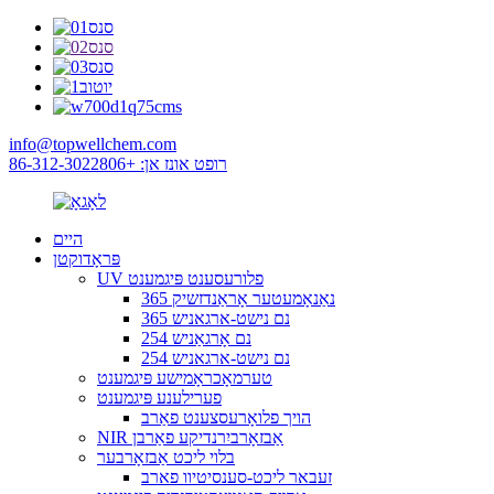
info@topwellchem.com
רופט אונז אן: +86-312-3022806
היים
פּראָדוקטן
UV פלורעסענט פּיגמענט
365 נאַנאָמעטער אָראַנדזשיק
365 נם נישט-ארגאניש
254 נם אָרגאַניש
254 נם נישט-ארגאניש
טערמאָכראָמישע פּיגמענט
פערילענע פּיגמענט
הויך פלואָרעסצענט פאַרב
NIR אַבזאָרביִרנדיקע פאַרבן
בלוי ליכט אַבזאָרבער
זעבאר ליכט-סענסיטיוו פארב