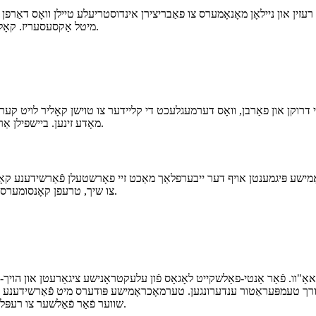
 רעזין און ניילאָן מאָנאָמערס צו פאַבריצירן אינדוסטריעלע טיילן וואָס דאַרפן
מיטל אַקסעסעריז. קאָליר אָנווייַזונג אין הויך-טעמפּעראַטור געביטן וואָרנט פון אָוווערכיטינג ריסקס.
י דרוקן און פאַרבן, וואָס דערמעגלעכט די קליידער צו טוישן קאָליר לויט קע
מאָדע זינען. ביישפילן אַרייַננעמען טי-שירץ, סוועטשערטס און רעק מיט קאָליר-טוישנדיקע עפֿעקטן.
אָמישע פּיגמענטן אויף דער ייבערפלאַך מאַכט זיי פאָרשטעלן פֿאַרשידענע קאָ
צו שיך, טרעפן קאָנסומערס' פאָדערונג פֿאַר פּערזענאַליזירטע שיך, און פֿאַרבעסערן פּראָדוקט (שפּאַס).
ַ"וו. פֿאַר אַנטי-פאַלשקייט לאָגאָס פֿון עלעקטראָנישע ציגאַרעטן און הויך-
רך טעמפּעראַטור ענדערונגען. טערמאָכראָמישע פּודערס מיט פֿאַרשידענע פֿא
שווער פֿאַר פֿאַלשער צו רעפּליקירן אַקיעראַטלי, אַזוי פֿאַרבעסערנדיק אַנטי-פאַלשקייט פֿאַרלעסלעכקייט.