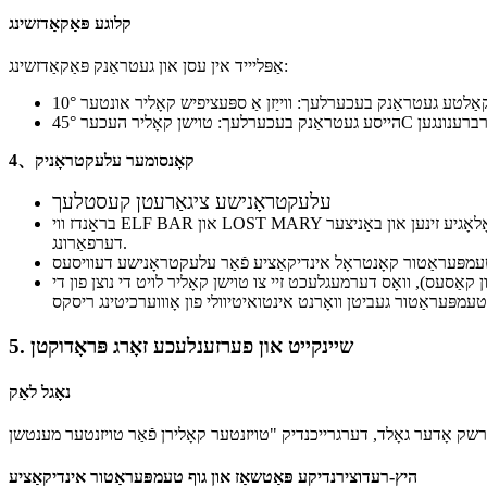
קלוגע פּאַקאַדזשינג
אַפּליייד אין עסן און געטראַנק פּאַקאַדזשינג:
4、קאָנסומער עלעקטראָניק
עלעקטראָנישע ציגאַרעטן קעסטלעך
בראַנדז ווי ELF BAR און LOST MARY נוצן טעמפּעראַטור-סענסיטיווע קאָוטינגז וואָס דינאַמיש טוישן קאָליר מיט די באַניץ צייט (טעמפּעראַטור העכערונג), פֿאַרבעסערן וויזועל טעכנאָלאָגיע זינען און באַניצער
דערפאַרונג.
מפּעראַטור קאָנטראָל אינדיקאַציע פֿאַר עלעקטראָנישע דעוויסעס
ַסעס), וואָס דערמעגלעכט זיי צו טוישן קאָליר לויט די נוצן פון די
5. שיינקייט און פערזענלעכע זאָרג פּראָדוקטן
נאָגל לאַק
היץ-רעדוצירנדיקע פּאַטשאַז און גוף טעמפּעראַטור אינדיקאַציע