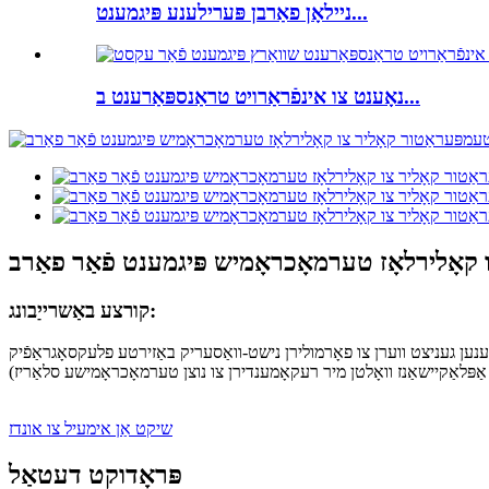
ניילאָן פאַרבן פּערילענע פּיגמענט...
נאָענט צו אינפֿראַרויט טראַנספּאַרענט ב...
 קאָלירלאָז טערמאָכראָמיש פּיגמענט פֿאַר פאַרב
קורצע באַשרייַבונג:
צו פאָרמולירן נישט-וואַסעריק באַזירטע פלעקסאָגראַפֿיק, UV, זיפּ, אָפסעט, גראַווורע
שיקט אַן אימעיל צו אונדז
פּראָדוקט דעטאַל