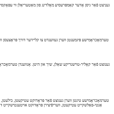
געניצט פֿאַר גיסן אָדער קאַמפּרעסיע מאָלדינג פון מאַטעריאַלן ווי עפּאָקסי
טערמאָכראָמישע פּיגמענטן ווערן געווענדט צו קליידער דורך פּראָצעסן וו
גענוצט פֿאַר קאָליר-טוישנדיקע שאַלן, שיך און היטן. אָנווענדן טערמאָכר
טערמאָכראָמישע טינטן ווערן גענוצט פֿאַר פּראָדוקט עטיקעטן, בילעטן, אא
אַנטי-פאַלשקייט עטיקעטן, וועריפֿיצירן פּראָדוקט אויטענטישקייט דו