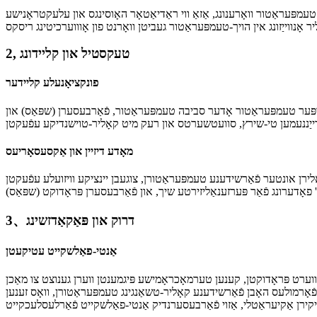
 טעמפּעראַטור וואָרענונג, אַזאַ ווי ראַדיאַטאָר האָוסינגס און עלעקטראָנישע
2, טעקסטיל און קליידונג
פונקציאָנעלע קליידער
רפּער טעמפּעראַטור אָדער סביבה טעמפּעראַטור, פֿאַרבעסערן (שפּאַס) און
מאָדע דיזיין און אַקסעסאָריעס
לירן אונטער פֿאַרשידענע טעמפּעראַטורן, צוגעבן יינציקע וויזועלע עפֿעקטן
3、דרוק און פּאַקאַדזשינג
אַנטי-פאַלשקייט עטיקעטן
ווערט פּראָדוקטן, קענען טערמאָכראָמישע פּיגמענטן ווערן גענוצט צו מאַכן
ָרמולעס האָבן פֿאַרשידענע קאָליר-טשאַנגינג טעמפּעראַטורן, וואָס זענען