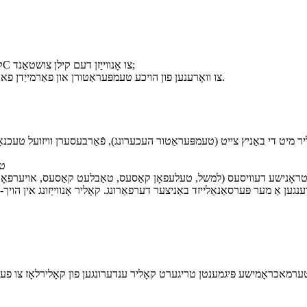
קאַלטע געטראַנק בעכערלעך: ווייַזן אַ ספּעציפיש קאָליר אונטער 10°C צו אָנווייַזן דעם קילן צושטאַנד;
הייסע געטראַנק בעכערלעך: טוישן קאָליר העכער 45°C צו וואָרענען פון הויכע טעמפּעראַטורן און פאַרמייַדן פארברענונגען.
טע
ראָנישע דעוויסעס (למשל, טעלעפאָן קאַסעס, טאַבלעט קאַסעס, אויערפאָון קא