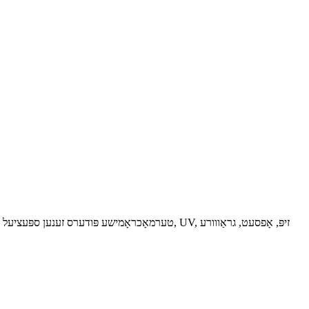
טערמאָכראָמישע פּודערס זענען ספּעציעל דיזיינד גע