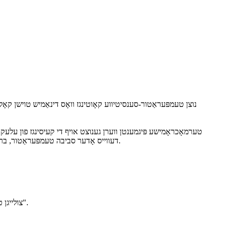
טערמאָכראָמישע פּיגמענטן ווערן גענוצט אויף די קעיסינגז פון עלעקט
דעווייס אָדער סביבה טעמפּעראַטור, ברענגען אַ מער פּערסאַנאַלייזד באַניצער דערפאַרונג. קאָליר אָנווייַזונג אין הויך-טעמפּעראַטור געביטן וואָרנט אינטואיטיוולי פון אָוווערכיטינג ריסקס.
צולייגן טערמאכראָמישע פּיגמענטן טריגערט קאָליר ענדערונגען פון קאָלירלאָז צו פערשק אָדער גאָלד, דערגרייכנדיק "טויזנטער קאָלירן פֿאַר טויזנטער מענטשן".