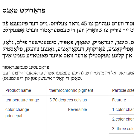
פּראָדוקט טאַגס
טעמאָכראָמישע פּיגמענטן זענען צוזאַמענגעשטעלט פֿון מיקראָ-קאַפּסלען וואָס טוישן קאָליר ריווערסאַבאַל. ווען די טעמפּעראַטור ווערט געהויבן צו 45 גראַד צעלזיוס, גייט דער פּיגמענט פֿון
ס, טינטן, קעראַמיק, שטאָף, פּאַפּיר, סינטעטישער פֿילם, גלאָז,
ַפּליקאַציע, פֿאַרקויף, דעקאָראַציע, גאַנצע צוועקן, פּלאַסטיק
פּראַסעסינג טעמפּעראַטור
סיד 230 ℃, די הייצונג צייט זאָל זיין מינימיזירט און די מאַטעריאַל זאָל זיין מינימיזירט. (הויכע טעמפּעראַטור, פּראַלאָנגד הייצונג וועט
שאַטן די קאָליר אייגנשאַפטן פון די פּיגמענט).