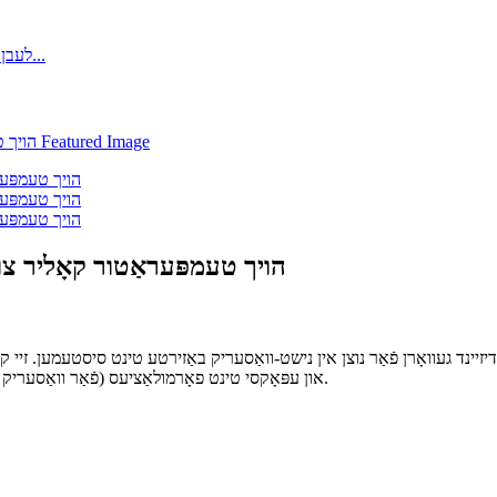
הויך טעמפּעראַטור קאָליר צו
וואָרן פֿאַר נוצן אין נישט-וואַסעריק באַזירטע טינט סיסטעמען. זיי קענען געניצט ווערן 
און עפּאָקסי טינט פאָרמולאַציעס (פֿאַר וואַסעריק אַפּלאַקיישאַנז וואָלטן מיר רעקאָמענדירן צו נוצן טערמאָכראָמישע סלאַריז).