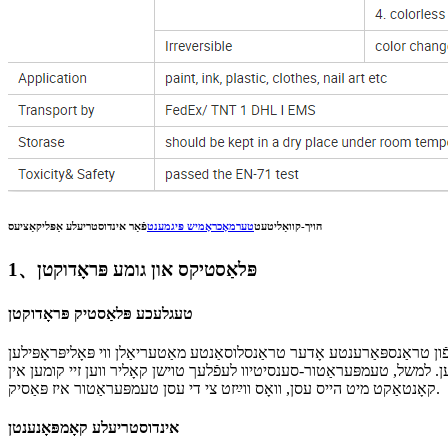
הויך-קוואַליטעט
טערמאָכראָמיש פּיגמענט
פֿאַר אינדוסטריעלע אַפּליקאַציעס
1、פּלאַסטיקס און גומע פּראָדוקטן
טעגלעכע פּלאַסטיק פּראָדוקטן
ַנטע מאַטעריאַלן ווי פּאָליפּראָפּילען (PP), ABS, PVC, און סיליקאָן. די צוגעגעבענע סומע איז בכלל 0.4%-3.0% פֿון דער
מען. למשל, טעמפּעראַטור-סענסיטיוו לעפֿלעך טוישן קאָליר ווען זיי קומען אין
קאָנטאַקט מיט הייס עסן, וואָס ווײַזט צי די עסן טעמפּעראַטור איז פּאַסיק.
אינדוסטריעלע קאָמפּאָנענטן