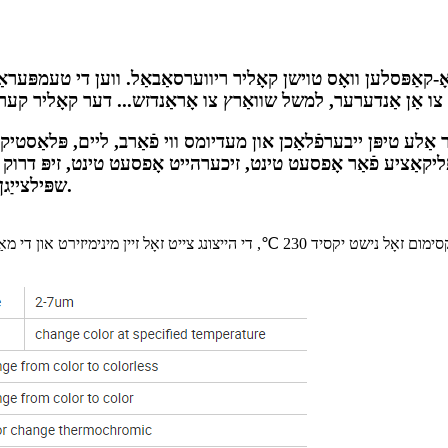
ַלע טיפּן ייבערפֿלאַכן און מעדיומס ווי פֿאַרב, ליים, פּלאַסטיק
ליקאַציע פֿאַר אָפסעט טינט, זיכערהייט אָפסעט טינט, זיפּ דרוק א
שפּילצייַגן און קלוגע טעקסטילן אָדער וואָס אײַער פאַנטאַזיע נעמט אײַך.
די פּראָצעס טעמפּעראַטור זאָל זיין קאַנטראָולד אונטער 200 ℃, די מאַקסימום זאָל נישט יק