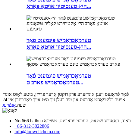
היץ-סענסיטיוו אויטאָ פּאַראַ...
טערמאָכראָמיש פּיגמענט פֿאַר
היץ-סענסיטיוו אויטאָ פּאַראַ...
טערמאָכראָמיש פּיגמענט פֿאַר
טערמאָכראָמיש פאַרב ט...
פֿאַר פֿראַגעס וועגן אונדזערע פּראָדוקטן אָדער פּרייזן, ביטע לאָזט אונדז
אייער בליצפּאָסט אַדרעס און מיר וועלן זיך מיט אייך פֿאַרבינדן אין 24
שעה.
אָנפֿרעג
No.666.baihua ראָוד, באַאָדינג שטאָט, העבעי פּראַווינס, טשיינאַ
+86-312-3022806
info@topwellchem.com