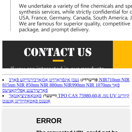
פריערדיג:
נעבן אינפֿראַרויט אַבזאָרביִרנדיקע פֿאַרב NIR710nm NIR
815nm NIR 850nm NIR 880nm NIR990nm NIR 1070nm פֿאַר
פֿאַרשידענע אַפּליקאַציעס
ווייטער:
פאָטאָאיניציאַטאָר TPO CAS נומ. 75980-60-8 UV קיורינג
אַגענט פאָטאָקיורינג אַגענט