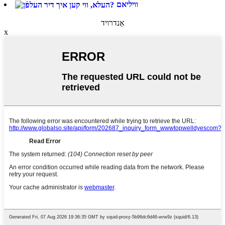
וויליאם
אַנדרויד
x