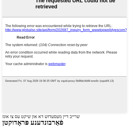
שרייב דיין מעסעדזש דא און שיקט עס צו אונז
פֿאַרבונדענע פּראָדוקטן