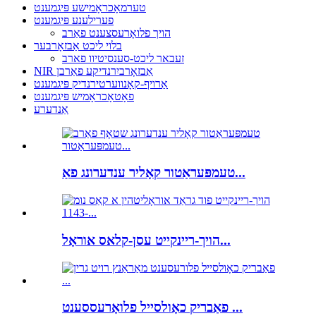
טערמאָכראָמישע פּיגמענט
פערילענע פּיגמענט
הויך פלואָרעסצענט פאַרב
בלוי ליכט אַבזאָרבער
זעבאר ליכט-סענסיטיוו פארב
NIR אַבזאָרביִרנדיקע פאַרבן
אַרויף-קאָנווערטירנדיק פּיגמענט
פאָטאָכראָמיש פּיגמענט
אַנדערע
טעמפּעראַטור קאָליר ענדערונג פאַ...
הויך-ריינקייט עסן-קלאס אוראָל...
פאַבריק כאָולסייל פלואָרעססענט ...