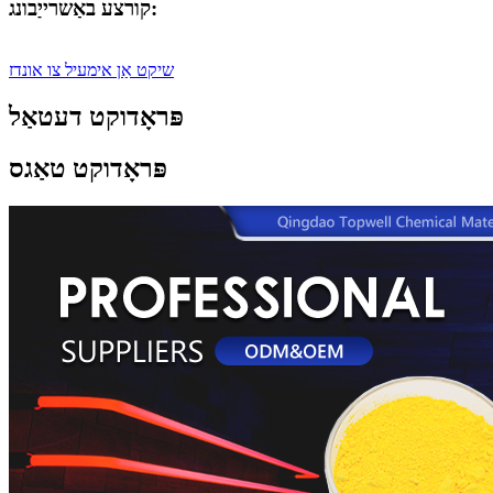
קורצע באַשרייַבונג:
שיקט אַן אימעיל צו אונדז
פּראָדוקט דעטאַל
פּראָדוקט טאַגס