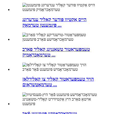
הייס אַקטיוו פּודער קאָליר ענדערונג
פּיגמענטן טערמאָק ...
טעמפּעראַטור טשאַנגינג קאָליר פאַרב
טערמאָכראָמיק ...
הויך טעמפּעראַטור קאָליר צו קאָלירלאָז
טערמאָטשראָום ...
טערמאָכראָמיש פּיגמענט פֿאַר