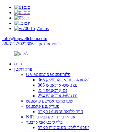
info@topwellchem.com
רופט אונז אן: +86-312-3022806
היים
פּראָדוקטן
UV פלורעסענט פּיגמענט
365 נאַנאָמעטער אָראַנדזשיק
365 נם נישט-ארגאניש
254 נם אָרגאַניש
254 נם נישט-ארגאניש
טערמאָכראָמישע פּיגמענט
פערילענע פּיגמענט
הויך פלואָרעסצענט פאַרב
NIR אַבזאָרביִרנדיקע פאַרבן
בלוי ליכט אַבזאָרבער
זעבאר ליכט-סענסיטיוו פארב