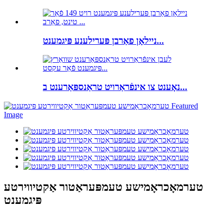
ניילאָן פאַרבן פּערילענע פּיגמענט...
נאָענט צו אינפֿראַרויט טראַנספּאַרענט ב...
טערמאָכראָמישע טעמפּעראַטור אַקטיווירטע
פּיגמענט