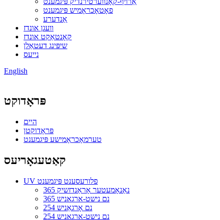
אַרויף-קאָנווערטירנדיק פּיגמענט
פאָטאָכראָמיש פּיגמענט
אַנדערע
וועגן אונדז
קאָנטאַקט אונדז
שיפּינג דעטאַלן
נייעס
English
פּראָדוקט
היים
פּראָדוקטן
טערמאָכראָמישע פּיגמענט
קאַטעגאָריעס
UV פלורעסענט פּיגמענט
365 נאַנאָמעטער אָראַנדזשיק
365 נם נישט-ארגאניש
254 נם אָרגאַניש
254 נם נישט-ארגאניש