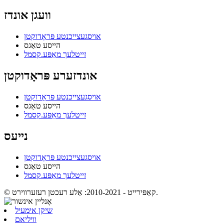
וועגן אונדז
אויסגעצייכנטע פּראָדוקטן
הייסע טאַגס
זייטלעך מאַפּע.קסמל
אונדזערע פּראָדוקטן
אויסגעצייכנטע פּראָדוקטן
הייסע טאַגס
זייטלעך מאַפּע.קסמל
נייעס
אויסגעצייכנטע פּראָדוקטן
הייסע טאַגס
זייטלעך מאַפּע.קסמל
© קאַפּירייט - 2010-2021: אַלע רעכטן רעזערווירט.
שיקן אימעיל
וויליאם